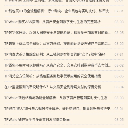
TP钱包买HT的全流程解析：行业动向、企业钱包与实时支付、私密支付、浏览器与网络传输
07-31
TPWallet购买ASS指南：从资产安全到数字支付生态的完整解析
08-03
TP数字化升级：以强大网络安全与智能验证，探索多元加密支付的新未来
08-05
TP越狱下载风险全解析：从官方获取、提现验证到硬件钱包与智能合约安全实践
08-02
TP内泰达币价格综合研判：从云钱包到智能合约的“安全+效率”路径
07-31
TP钱包不用时可以卸载吗？从资产安全、交易安排到数字货币支付创新的全面分析
08-02
TP闪兑全方位解析：从钱包服务到数字货币应用的安全使用指南
08-05
在TP里能搜到的币说明什么？从交易安全到跨境支付的深度分析
08-04
TPWallet钱包结构与功能全景解析：从数字资产管理到实时支付生态
08-03
TP钱包“拉人”增长与合规风控全解析：硬件热钱包、批量转账与多链支付保护
08-01
TPWallet钱包安全与多链支付发展综合指南
08-05