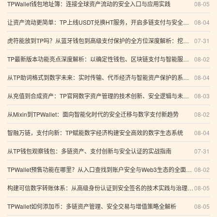
TPWallet钱包地址簿：连接全球资产流动的安全入口与应用实践
08-05
让资产流动更简单：TP上线USDT兑换HT服务，开启多链支付与安全管理新体验
08-04
虎符能放到TP吗？从蓝牙钱包到高级支付保护的全方位深度解析：挖矿收益与信息化创新趋势
07-31
TP最新版本功能亮点深度解析：以确定性钱包、区块链支付与智能服务开启可信数字化新阶段
08-02
从TP助词格式到数字未来：实时传输、代币经济与智能资产保护的系统化实践
08-04
从充值到合成资产：TP官网数字资产管理的技术创新、安全逻辑与未来趋势
08-03
从Mixin到TPWallet：面向智能化时代的安全迁移与数字支付新趋势
08-02
智融万链，支付向新：TP赋能数字经济构建安全高效的数字生态系统
08-04
从TP钱包观察钱包：多链资产、支付创新与安全认证的实战指南
07-31
TPWallet预售功能在哪里？从入口查找到账户安全与Web3生态的全面指南
08-02
构建可信数字转账体系：从高级身份认证到安全签名的技术实践与治理思考
08-05
TPWallet如何添加币：多链资产管理、安全交易与增值策略全解析
08-05