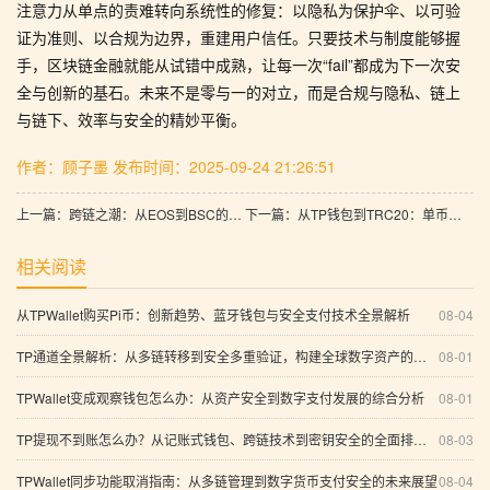
注意力从单点的责难转向系统性的修复：以隐私为保护伞、以可验
证为准则、以合规为边界，重建用户信任。只要技术与制度能够握
手，区块链金融就能从试错中成熟，让每一次“fail”都成为下一次安
全与创新的基石。未来不是零与一的对立，而是合规与隐私、链上
与链下、效率与安全的精妙平衡。
作者：顾子墨
发布时间：2025-09-24 21:26:51
上一篇：跨链之潮：从EOS到BSC的流动性与信任之路
下一篇：从TP钱包到TRC20：单币种时代的实时支付与智能合约新图景
相关阅读
从TPWallet购买Pi币：创新趋势、蓝牙钱包与安全支付技术全景解析
08-04
TP通道全景解析：从多链转移到安全多重验证，构建全球数字资产的个性化未来
08-01
TPWallet变成观察钱包怎么办：从资产安全到数字支付发展的综合分析
08-01
TP提现不到账怎么办？从记账式钱包、跨链技术到密钥安全的全面排查指南
08-03
TPWallet同步功能取消指南：从多链管理到数字货币支付安全的未来展望
08-04