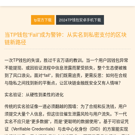
tp官方下载
2024TP钱包安卓手机下载
当TP钱包“Fail”成为警钟：从实名到私密支付的区块
链新路径
一次TP钱包的失误，胜过千言万语的教训。当一个用户因钱包异常
不能提现、或因验证流程中信息泄露而蒙受损失，整个生态便被推
到了风口浪尖。面对“fail”，我们既需追责，更需反思：如何在合规
与隐私之间找到新的平衡点，让区块链金融既安全又有人情味？
实名验证：从硬性到柔性的进化
传统的实名验证像一道必须翻越的围墙：为了合规和反洗钱，用户
须提交大量个人信息，但这往往催生泄露风险与用户流失。下一代
实名不应只是“更多数据”，而是“更聪明的数据使用”。基于可验证凭
证（Verifiable Credentials）与去中心化身份（DID）的方案能实现