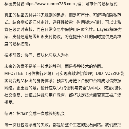
私密支付管https://www.xunren735.com ,理：可审计的隐私范式
真正的私密支付并非无规则的黑盒，而是可审计、可解释的隐私范
式。结合零知识汇总审计、选择性披露与时间锁定机制，可以让监
管在必要时查核，而在日常交易中保护用户匿名性。Layer2解决方
案、支付通道与零知识支付协议，将在提升吞吐的同时提供更高粒
度的隐私控制。
技术前景：协同、模块化与以人为本
未来的答案不是单一技术的胜利，而是多种技术的协同。
MPC+TEE（可信执行环境）可实现高效密钥管理；DID+VC+ZKP能
实现合规又私密的身份体系；预言机与链下合规中台构成可信数据
网络。更重要的是，设计应以“人的便利与安全”为中心：恢复机制、
社交恢复、公证式仲裁与用户教育，都将决定技术能否真正被广泛
接受。
结语：把“fail”变成一次成长的机会
每一次钱包或系统的失败，都是给整个生态的投石问路。我们应把