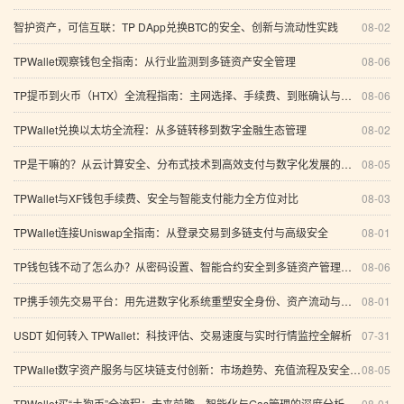
智护资产，可信互联：TP DApp兑换BTC的安全、创新与流动性实践
08-02
TPWallet观察钱包全指南：从行业监测到多链资产安全管理
08-06
TP提币到火币（HTX）全流程指南：主网选择、手续费、到账确认与质押安全解析
08-06
TPWallet兑换以太坊全流程：从多链转移到数字金融生态管理
08-02
TP是干嘛的？从云计算安全、分布式技术到高效支付与数字化发展的全方位解析
08-05
TPWallet与XF钱包手续费、安全与智能支付能力全方位对比
08-03
TPWallet连接Uniswap全指南：从登录交易到多链支付与高级安全
08-01
TP钱包钱不动了怎么办？从密码设置、智能合约安全到多链资产管理的系统分析
08-06
TP携手领先交易平台：用先进数字化系统重塑安全身份、资产流动与智能交易的下一程金融创新
08-01
USDT 如何转入 TPWallet：科技评估、交易速度与实时行情监控全解析
07-31
TPWallet数字资产服务与区块链支付创新：市场趋势、充值流程及安全技术分析
08-05
TPWallet买“土狗币”全流程：未来前瞻、智能化与Gas管理的深度分析
08-01