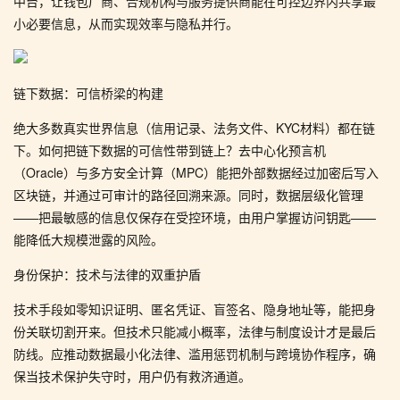
中台，让钱包厂商、合规机构与服务提供商能在可控边界内共享最
小必要信息，从而实现效率与隐私并行。
链下数据：可信桥梁的构建
绝大多数真实世界信息（信用记录、法务文件、KYC材料）都在链
下。如何把链下数据的可信性带到链上？去中心化预言机
（Oracle）与多方安全计算（MPC）能把外部数据经过加密后写入
区块链，并通过可审计的路径回溯来源。同时，数据层级化管理
——把最敏感的信息仅保存在受控环境，由用户掌握访问钥匙——
能降低大规模泄露的风险。
身份保护：技术与法律的双重护盾
技术手段如零知识证明、匿名凭证、盲签名、隐身地址等，能把身
份关联切割开来。但技术只能减小概率，法律与制度设计才是最后
防线。应推动数据最小化法律、滥用惩罚机制与跨境协作程序，确
保当技术保护失守时，用户仍有救济通道。