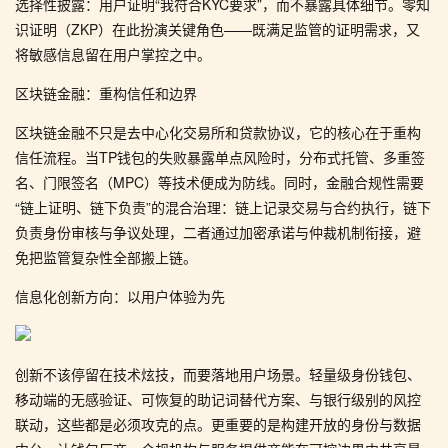
选择性披露：用户证明“我符合KYC要求”，而不暴露具体细节。零知
识证明（ZKP）在此扮演关键角色——既满足监管的证明需求，又
将敏感信息留在用户掌控之中。
区块链金融：重构信任和边界
区块链金融不只是去中心化交易所和贷款协议，它的核心在于重构
信任流程。当TP钱包的失败暴露单点风险时，分布式托管、多重签
名、门限签名（MPC）等技术便成为防线。同时，金融合规性需要
“链上证明、链下负责”的混合治理：链上记录交易与合约执行，链下
负责身份审核与争议处理，二者通过加密承诺与仲裁机制衔接，避
免把监管复杂性全部搬上链。
信息化创新方向：以用户体验为先
创新不该停留在技术炫技，而要落地用户场景。轻量级身份钱包、
移动端的无感验证、可恢复的助记词替代方案、与银行级别的风控
联动，这些都是必须攻克的点。更重要的是构建开放的身份与数据