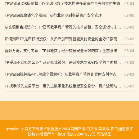
TPWallet iOS版前瞻：以全球化数字技术构建多链资产与高效支付生态
08-04
TPWallet观察钱包全指南：从行业监测到多链资产安全管理
08-06
从充值到合成资产：TP官网数字资产管理的技术创新、安全逻辑与未来趋势
08-03
如何判断TP是否获得授权：从资产加密到智能支付安全的全方位指南
08-03
智融万链，支付向新：TP赋能数字经济构建安全高效的数字生态系统
08-04
TP提现不到账怎么办？从记账式钱包、跨链技术到密钥安全的全面排查指南
08-03
TPWallet钱包结构与功能全景解析：从数字资产管理到实时支付生态
08-03
TP携手领先交易平台：用先进数字化系统重塑安全身份、资产流动与智能交易的下一程金融创新
08-01
tpwallet_tp官方下载安卓最新版本2024官网正版/中文版/苹果版-你的通用数字
钱包 @版权所有·
滇ICP备2022007808号
网站地图