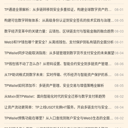
TP通道全景解析：从多链转移到安全多重验证，构建全球数字资产的个性化未来
08-01
构建可信数字转账体系：从高级身份认证到安全签名的技术实践与治理思考
08-05
数字经济变革中的关键力量：云钱包、区块链支付与智能金融的融合趋势
08-03
Web3和TP钱包哪个更安全？从离线钱包、支付保护到私有链的全面分析
08-01
TPWallet同步功能取消指南：从多链管理到数字货币支付安全的未来展望
08-04
TP钱包钱不动了怎么办？从密码设置、智能合约安全到多链资产管理的系统分析
08-06
从TP助词格式到数字未来：实时传输、代币经济与智能资产保护的系统化实践
08-04
TPWallet如何添加币：多链资产管理、安全交易与增值策略全解析
08-05
从Mixin到TPWallet：面向智能化时代的安全迁移与数字支付新趋势
08-02
让资产流动更简单：TP上线USDT兑换HT服务，开启多链支付与安全管理新体验
08-04
TPWallet预售功能在哪里？从入口查找到账户安全与Web3生态的全面指南
08-02