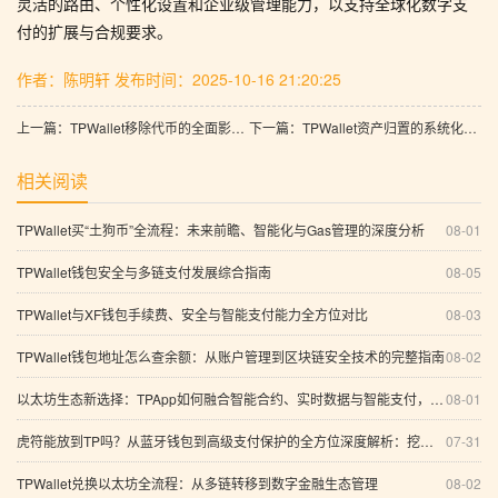
灵活的路由、个性化设置和企业级管理能力，以支持全球化数字支
付的扩展与合规要求。
作者：陈明轩
发布时间：2025-10-16 21:20:25
上一篇：TPWallet移除代币的全面影响与应对策略：从收益聚合到智能合约支持的综合分析
下一篇：TPWallet资产归置的系统化策略：智能化管理、高级加密与支付安全实践
相关阅读
TPWallet买“土狗币”全流程：未来前瞻、智能化与Gas管理的深度分析
08-01
TPWallet钱包安全与多链支付发展综合指南
08-05
TPWallet与XF钱包手续费、安全与智能支付能力全方位对比
08-03
TPWallet钱包地址怎么查余额：从账户管理到区块链安全技术的完整指南
08-02
以太坊生态新选择：TPApp如何融合智能合约、实时数据与智能支付，构建可信数字应用入口
08-01
虎符能放到TP吗？从蓝牙钱包到高级支付保护的全方位深度解析：挖矿收益与信息化创新趋势
07-31
TPWallet兑换以太坊全流程：从多链转移到数字金融生态管理
08-02