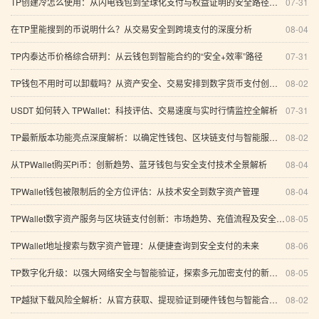
TP创建冷怎么使用：从闪电钱包到全球化支付与权益证明的安全路径（含冷钱包与去中心化自治解析）
07-31
在TP里能搜到的币说明什么？从交易安全到跨境支付的深度分析
08-04
TP内泰达币价格综合研判：从云钱包到智能合约的“安全+效率”路径
07-31
TP钱包不用时可以卸载吗？从资产安全、交易安排到数字货币支付创新的全面分析
08-02
USDT 如何转入 TPWallet：科技评估、交易速度与实时行情监控全解析
07-31
TP最新版本功能亮点深度解析：以确定性钱包、区块链支付与智能服务开启可信数字化新阶段
08-02
从TPWallet购买Pi币：创新趋势、蓝牙钱包与安全支付技术全景解析
08-04
TPWallet钱包被限制后的全方位评估：从技术安全到数字资产管理
08-04
TPWallet数字资产服务与区块链支付创新：市场趋势、充值流程及安全技术分析
08-05
TPWallet地址搜索与数字资产管理：从便捷查询到安全支付的未来
08-06
TP数字化升级：以强大网络安全与智能验证，探索多元加密支付的新未来
08-05
TP越狱下载风险全解析：从官方获取、提现验证到硬件钱包与智能合约安全实践
08-02